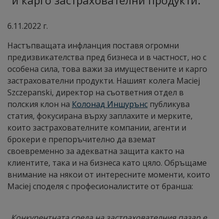
и карго застрахователни продукти.
6.11.2022 г.
Настъпващата инфланция поставя огромни
предизвикателства пред бизнеса и в частност, но с
особена сила, това важи за имуществените и карго
застрахователни продукти. Нашият колега Maciej
Szczepanski, директор на съответния отдел в
полския клон на
Колонад Иншурънс
публикува
статия, фокусирана върху заплахите и мерките,
които застрахователните компании, агенти и
брокери е препоръчително да вземат
своевременно за адекватна защита както на
клиентите, така и на бизнеса като цяло. Обръщаме
внимание на някои от интересните моменти, които
Maciej споделя с професионалистите от бранша:
„Конкурентната среда на застрахователния пазар е