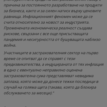
причина за постоянното разработване на продукти
за бизнеса, както и за силен натиск върху ценовите
равнища. Инфлационният феномен може да се
счита относително за новост за индустрията.
Променената икономическа реалност създава
рискове, свързани с все още присъстващата
пандемия и несигурността от бушуващата наблизо
война.
Участниците в застрахователния сектор на първо
време се опитват да се справят с тези
предизвикателства, а индуцираната от тях инфлация
в едно с евентуално неправилно оценена
застрахователна сума представляват невидима
заплаха, която може да донесе тежки последици в
случай на голяма щета (такава, която да блокира
обслужването за месеци).“