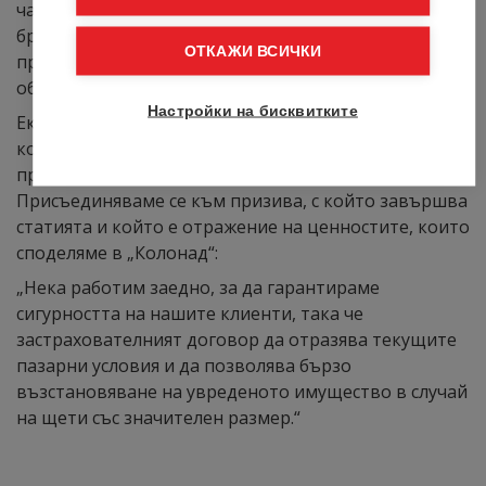
части, недостатъчен брой работници в строителния
бранш - затова остава също толкова важно да се
ОТКАЖИ ВСИЧКИ
провери самата продължителност на периода на
обезщетение, предвиден по време на договора.“
Настройки на бисквитките
Екипът на „Колонад Иншуърънс“ вече
комуникирахме с нашите брокери и партньори
предизвикателствата, породени от инфлацията.
Присъединяваме се към призива, с който завършва
статията и който е отражение на ценностите, които
споделяме в „Колонад“:
„Нека работим заедно, за да гарантираме
сигурността на нашите клиенти, така че
застрахователният договор да отразява текущите
пазарни условия и да позволява бързо
възстановяване на увреденото имущество в случай
на щети със значителен размер.“