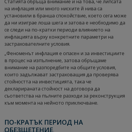
Статията обръща внимание и на това, че липсата
на инфлация или много ниските й нива са
установили в бранша спокойствие, което сега може
да ни изиграе лоша шега и затова е необходимо да
се следи на по-кратки периоди влиянието на
инфлацията върху конкретните параметри на
застрахователните условия.
„Феноменът инфлация е опасен и за инвестициите
в процес на изпълнение, затова обръщаме
внимание на разпоредбите на общите условия,
които задължават застраховащия да проверява
стойността на инвестицията, така че
декларираната стойност на договора да
съответства на пълните разходи за реконструкция
към момента на нейното приключване.
ПО-КРАТЪК ПЕРИОД НА
ОБЕЗЩЕТЕНИЕ