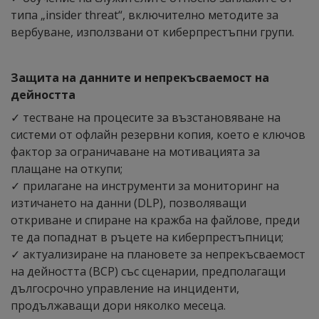
типа „insider threat“, включително методите за
вербуване, използвани от киберпрестъпни групи.
Защита на данните и непрекъсваемост на
дейността
✓ тестване на процесите за възстановяване на
системи от офлайн резервни копия, което е ключов
фактор за ограничаване на мотивацията за
плащане на откупи;
✓ прилагане на инструменти за мониторинг на
изтичането на данни (DLP), позволяващи
откриване и спиране на кражба на файлове, преди
те да попаднат в ръцете на киберпрестъпници;
✓ актуализиране на плановете за непрекъсваемост
на дейността (BCP) със сценарии, предполагащи
дългосрочно управление на инциденти,
продължаващи дори няколко месеца.