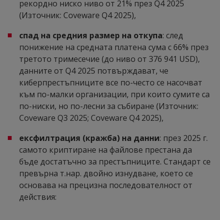
рекордно ниско ниво от 21% през Q4 2025
(Източник: Coveware Q4 2025),
спад на средния размер на откупа
: след
понижение на средната платена сума с 66% през
третото тримесечие (до ниво от 376 941 USD),
данните от Q4 2025 потвърждават, че
киберпрестъпниците все по-често се насочват
към по-малки организации, при които сумите са
по-ниски, но по-лесни за събиране (Източник:
Coveware Q3 2025; Coveware Q4 2025),
ексфилтрация (кражба) на данни
: през 2025 г.
самото криптиране на файлове престана да
бъде достатъчно за престъпниците. Стандарт се
превърна т.нар. двойно изнудване, което се
основава на прецизна последователност от
действия: