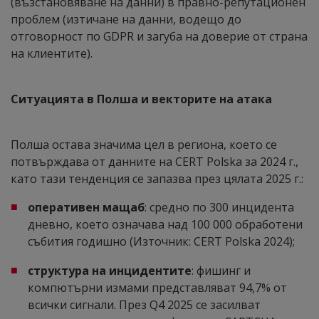
(възстановяване на данни) в правно-репутационен
проблем (изтичане на данни, водещо до
отговорност по GDPR и загуба на доверие от страна
на клиентите).
Ситуацията в Полша и векторите на атака
Полша остава значима цел в региона, което се
потвърждава от данните на CERT Polska за 2024 г.,
като тази тенденция се запазва през цялата 2025 г.:
оперативен мащаб
: средно по 300 инцидента
дневно, което означава над 100 000 обработени
събития годишно (Източник: CERT Polska 2024);
структура на инцидентите
: фишинг и
компютърни измами представляват 94,7% от
всички сигнали. През Q4 2025 се засилват