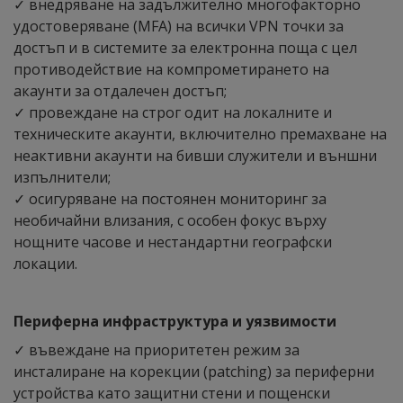
✓ внедряване на задължително многофакторно
удостоверяване (MFA) на всички VPN точки за
достъп и в системите за електронна поща с цел
противодействие на компрометирането на
акаунти за отдалечен достъп;
✓ провеждане на строг одит на локалните и
техническите акаунти, включително премахване на
неактивни акаунти на бивши служители и външни
изпълнители;
✓ осигуряване на постоянен мониторинг за
необичайни влизания, с особен фокус върху
нощните часове и нестандартни географски
локации.
Периферна инфраструктура и уязвимости
✓ въвеждане на приоритетен режим за
инсталиране на корекции (patching) за периферни
устройства като защитни стени и пощенски