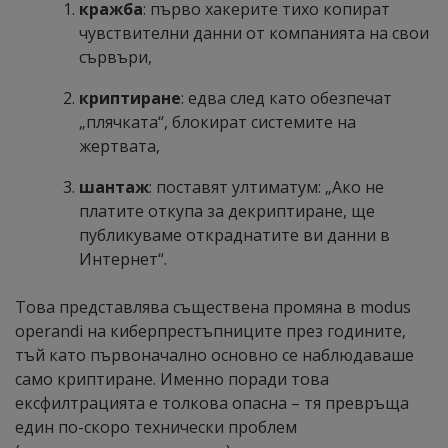
кражба
: първо хакерите тихо копират
чувствителни данни от компанията на свои
сървъри,
криптиране
: едва след като обезпечат
„плячката“, блокират системите на
жертвата,
шантаж
: поставят ултиматум: „Ако не
платите откупа за декриптиране, ще
публикуваме откраднатите ви данни в
Интернет“.
Това представлява съществена промяна в modus
operandi на киберпрестъпниците през годините,
тъй като първоначално основно се наблюдаваше
само криптиране. Именно поради това
ексфилтрацията е толкова опасна – тя превръща
един по-скоро технически проблем