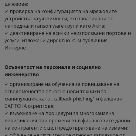
шлюзове;
✓ проверка на конфигурацията на мрежовите
устройства за уязвимости, експлоатирани от
напреднали ransomware групи като Akira;
✓ деактивиране на всички неизползвани портове и
услуги, изложени директно към публичния
Интернет.
Осъзнатост на персонала и социално
инженерство
✓ организиране на обучения за повишаване на
осведомеността относно нови техники за
манипулация, като „callback phishing“ и фалшиви
CAPTCHA скриптове;
✓ въвеждане на процедури за многоканална
верификация при промени във финансовите данни
на контрагенти с цел предотвратяване на измами;
✓ обучение на служителите относно заплахите от