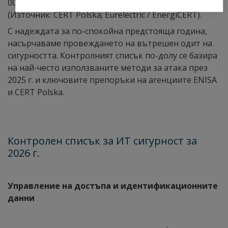
000 инцидента годишно) и здравеопазването
(Източник: CERT Polska; Eurelectric / EnergiCERT).
С надеждата за по-спокойна предстояща година,
насърчаваме провеждането на вътрешен одит на
сигурността. Контролният списък по-долу се базира
на най-често използваните методи за атака през
2025 г. и ключовите препоръки на агенциите ENISA
и CERT Polska.
Контролен списък за ИТ сигурност за
2026
г.
Управление на достъпа и идентификационните
данни