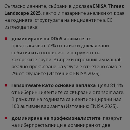
Съгласно данните, събрани в доклада
ENISA Threat
Landscape 2025
, както и пазарните анализи от края
на годината, структурата на инцидентите в ЕС
изглежда така:
доминиране на DDoS атаките
: те
представляват 77% от всички докладвани
събития и са основният инструмент на
хакерските групи. Въпреки огромния им мащаб
реално прекъсване на услуги е отчетено само в
2% от случаите (Източник: ENISA 2025),
ransomware като основна заплаха
: цели 81,1%
от киберинцидентите са свързани с ransomware.
В рамките на годината са идентифицирани над
100 активни варианта (Източник: ENISA 2025),
доминиране на професионалистите
: пазарът
на киберпрестъпници е доминиран от две