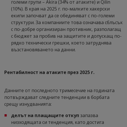
големи групи – Akira (34% от атаките) и Qilin
(10%). В края на 2025 г. по-малките хакерски
екипи започват да се обединяват с по-големи
структури. За компаниите това означава сблъсък
с по-добре организиран противник, разполагащ
с бюджет за пробив на защитите и допускащ по-
рядко технически грешки, което затруднява
възстановяването на данни.
Рентабилност на атаките през 2025 г.
Данните от последното тримесечие на годината
потвърждават следните тенденции в борбата
срещу изнудванията:
делът на плащащите откуп
запазва
низходящата си тенденция, като достига