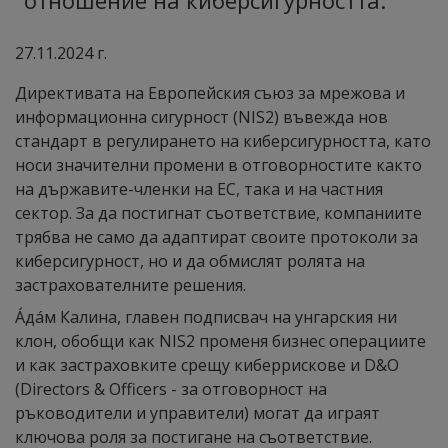
отношение на киберсигурността.
27.11.2024 г.
Директивата на Европейския съюз за мрежова и
информационна сигурност (NIS2) въвежда нов
стандарт в регулирането на киберсигурността, като
носи значителни промени в отговорностите както
на държавите-членки на ЕС, така и на частния
сектор. За да постигнат съответствие, компаниите
трябва не само да адаптират своите протоколи за
киберсигурност, но и да обмислят ролята на
застрахователните решения.
Áдáм Калина, главен подписвач на унгарския ни
клон, обобщи как NIS2 променя бизнес операциите
и как застраховките срещу киберрискове и D&O
(Directors & Officers - за отговорност на
ръководители и управители) могат да играят
ключова роля за постигане на съответствие.