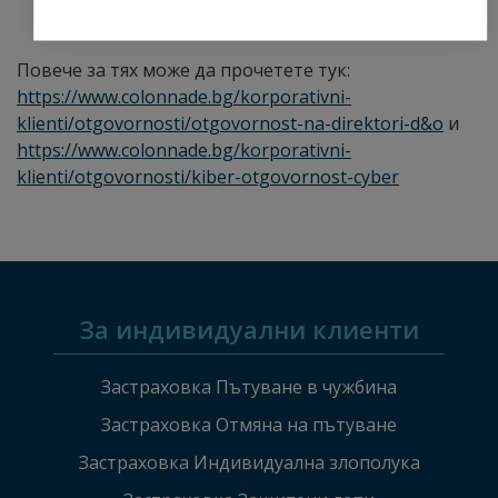
киберсигурността.
Повече за тях може да прочетете тук:
https://www.colonnade.bg/korporativni-
klienti/otgovornosti/otgovornost-na-direktori-d&o
и
https://www.colonnade.bg/korporativni-
klienti/otgovornosti/kiber-otgovornost-cyber
За индивидуални клиенти
Застраховка Пътуване в чужбина
Застраховка Отмяна на пътуване
Застраховка Индивидуална злополука