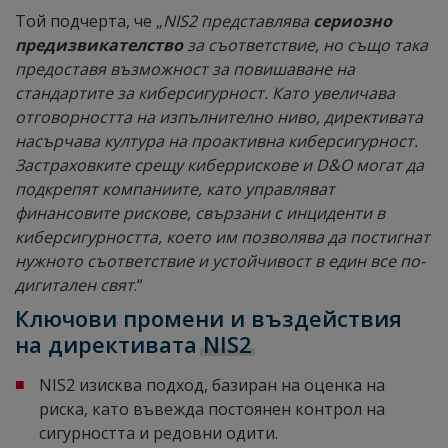
Той подчерта, че „
NIS2 представлява
сериозно
предизвикателство
за съответствие, но също така
предоставя възможност за повишаване на
стандартите за киберсигурност. Като увеличава
отговорността на изпълнително ниво, директивата
насърчава култура на проактивна киберсигурност.
Застраховките срещу киберрискове и D&O могат да
подкрепят компаниите, като управляват
финансовите рискове, свързани с инциденти в
киберсигурността, което им позволява да постигнат
нужното съответствие и устойчивост в един все по-
дигитален свят
.“
Ключови промени и въздействия
на директивата
NIS2
NIS2 изисква подход, базиран на оценка на
риска, като въвежда постоянен контрол на
сигурността и редовни одити.