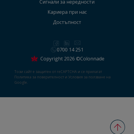
Сигнали за нередности
Кариера при нас
Достъпност
0700 14 251
Copyright 2026 ©Colonnade
Този сайт е защитен от reCAPTCHA и се прилагат
Политика за поверителност
и
Условия за ползване
на
Google.
Обратн