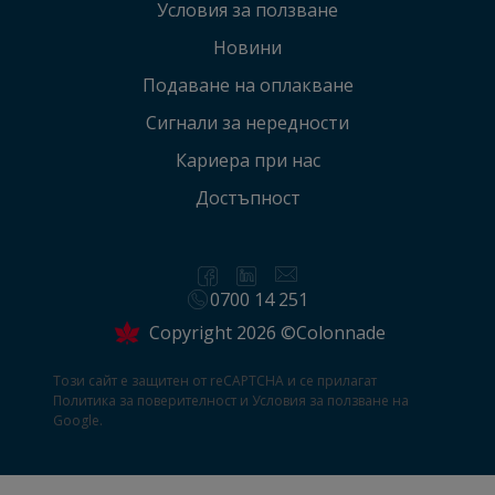
Условия за ползване
Новини
Подаване на оплакванe
Сигнали за нередности
Кариера при нас
Достъпност
0700 14 251
Copyright 2026 ©Colonnade
Този сайт е защитен от reCAPTCHA и се прилагат
Политика за поверителност
и
Условия за ползване
на
Google.