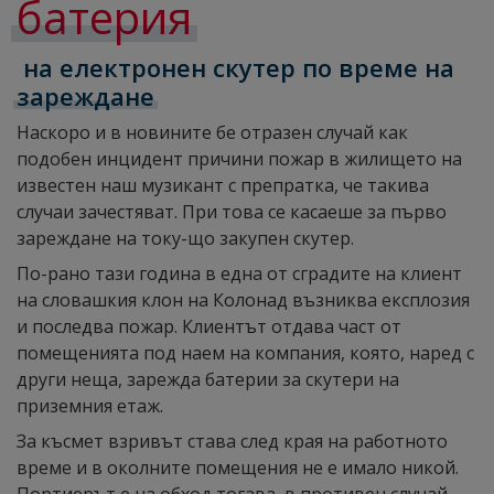
батерия
на електронен скутер по време на
зареждане
Наскоро и в новините бе отразен случай как
подобен инцидент причини пожар в жилището на
известен наш музикант с препратка, че такива
случаи зачестяват. При това се касаеше за първо
зареждане на току-що закупен скутер.
По-рано тази година в една от сградите на клиент
на словашкия клон на Колонад възниква експлозия
и последва пожар. Клиентът отдава част от
помещенията под наем на компания, която, наред с
други неща, зарежда батерии за скутери на
приземния етаж.
За късмет взривът става след края на работното
време и в околните помещения не е имало никой.