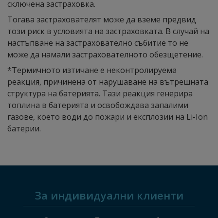
сключена застраховка.
Тогава застрахователят може да вземе предвид
този риск в условията на застраховката. В случай на
настъпване на застрахователно събитие то не
може да намали застрахователното обезщетение.
*Термичното изтичане е неконтролируема
реакция, причинена от нарушаване на вътрешната
структура на батерията. Тази реакция генерира
топлина в батерията и освобождава запалими
газове, което води до пожари и експлозии на Li-Ion
батерии.
За индивидуални клиенти