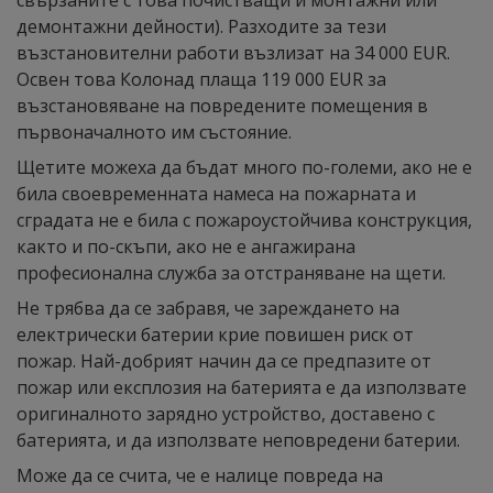
свързаните с това почистващи и монтажни или
демонтажни дейности). Разходите за тези
възстановителни работи възлизат на 34 000 EUR.
Освен това Колонад плаща 119 000 EUR за
възстановяване на повредените помещения в
първоначалното им състояние.
Щетите можеха да бъдат много по-големи, ако не е
била своевременната намеса на пожарната и
сградата не е била с пожароустойчива конструкция,
както и по-скъпи, ако не е ангажирана
професионална служба за отстраняване на щети.
Не трябва да се забравя, че зареждането на
електрически батерии крие повишен риск от
пожар. Най-добрият начин да се предпазите от
пожар или експлозия на батерията е да използвате
оригиналното зарядно устройство, доставено с
батерията, и да използвате неповредени батерии.
Може да се счита, че е налице повреда на