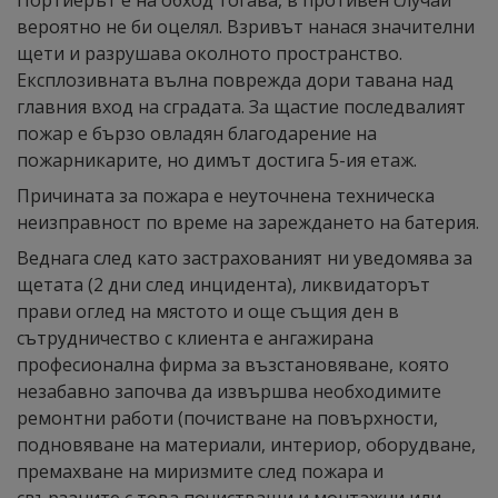
Портиерът е на обход тогава, в противен случай
вероятно не би оцелял. Взривът нанася значителни
щети и разрушава околното пространство.
Експлозивната вълна поврежда дори тавана над
главния вход на сградата. За щастие последвалият
пожар е бързо овладян благодарение на
пожарникарите, но димът достига 5-ия етаж.
Причината за пожара е неуточнена техническа
неизправност по време на зареждането на батерия.
Веднага след като застрахованият ни уведомява за
щетата (2 дни след инцидента), ликвидаторът
прави оглед на мястото и още същия ден в
сътрудничество с клиента е ангажирана
професионална фирма за възстановяване, която
незабавно започва да извършва необходимите
ремонтни работи (почистване на повърхности,
подновяване на материали, интериор, оборудване,
премахване на миризмите след пожара и